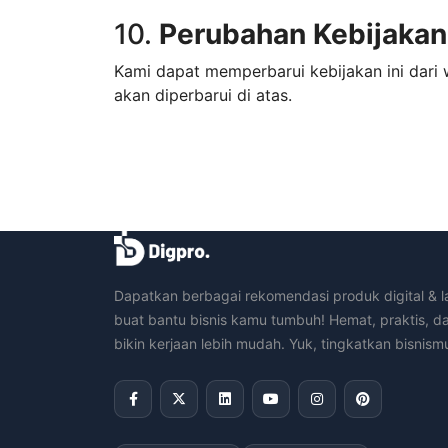
10.
Perubahan Kebijakan 
Kami dapat memperbarui kebijakan ini dari
akan diperbarui di atas.
Dapatkan berbagai rekomendasi produk digital & l
buat bantu bisnis kamu tumbuh! Hemat, praktis, d
bikin kerjaan lebih mudah. Yuk, tingkatkan bisnism