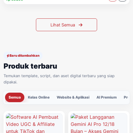
Lihat Semua
Baru ditambahkan
Produk terbaru
Temukan template, script, dan aset digital terbaru yang siap
dipakai.
Semua
Kelas Online
Website & Aplikasi
AI Premium
Prod