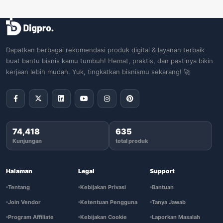
Dapatkan berbagai rekomendasi produk digital & layanan terbaik
buat bantu bisnis kamu tumbuh! Hemat, praktis, dan pastinya bikin
kerjaan lebih mudah. Yuk, tingkatkan bisnismu sekarang! 🚀
74,418
635
Kunjungan
total produk
Halaman
Legal
Support
Tentang
Kebijakan Privasi
Bantuan
Join Vendor
Ketentuan Pengguna
Tanya Jawab
Program Affiliate
Kebijakan Cookie
Laporkan Masalah