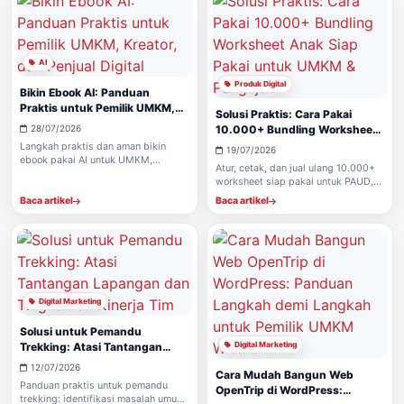
AI
Produk Digital
Bikin Ebook AI: Panduan
Praktis untuk Pemilik UMKM,
Solusi Praktis: Cara Pakai
Kreator, dan Penjual Digital
28/07/2026
10.000+ Bundling Worksheet
Anak Siap Pakai untuk UMKM &
Langkah praktis dan aman bikin
19/07/2026
Pengajar
ebook pakai AI untuk UMKM,
Atur, cetak, dan jual ulang 10.000+
kreator, affiliate, dan pembeli digital
worksheet siap pakai untuk PAUD,
— dari ide sampai publikasi tanpa
TK, homeschooling—panduan
ribet.
Baca artikel
Baca artikel
langkah demi langkah agar efektif
untuk guru, orangtua, dan reseller
digital.
Digital Marketing
Solusi untuk Pemandu
Trekking: Atasi Tantangan
Digital Marketing
Lapangan dan Tingkatkan
12/07/2026
Cara Mudah Bangun Web
Kinerja Tim
Panduan praktis untuk pemandu
OpenTrip di WordPress:
trekking: identifikasi masalah umum