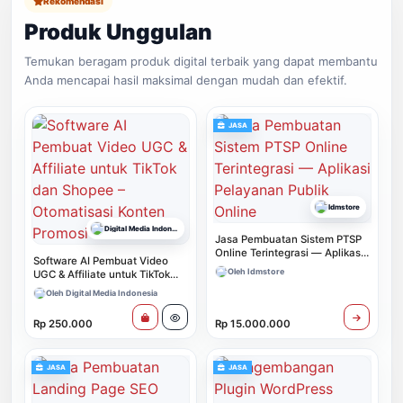
Rekomendasi
Produk Unggulan
Temukan beragam produk digital terbaik yang dapat membantu
Anda mencapai hasil maksimal dengan mudah dan efektif.
JASA
Idmstore
Digital Media Indonesia
Jasa Pembuatan Sistem PTSP
Online Terintegrasi — Aplikasi
Software AI Pembuat Video
Pelayanan Publik Online
Oleh Idmstore
UGC & Affiliate untuk TikTok
dan Shopee – Otomatisasi
Oleh Digital Media Indonesia
Konten Promosi
Rp 250.000
Rp 15.000.000
JASA
JASA