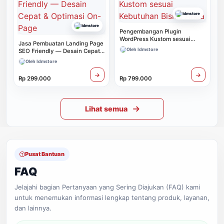
Idmstore
Idmstore
Pengembangan Plugin
WordPress Kustom sesuai
Jasa Pembuatan Landing Page
Kebutuhan Bisnis Anda
Oleh Idmstore
SEO Friendly — Desain Cepat
& Optimasi On-Page
Oleh Idmstore
Rp 299.000
Rp 799.000
Lihat semua
Pusat Bantuan
FAQ
Jelajahi bagian Pertanyaan yang Sering Diajukan (FAQ) kami
untuk menemukan informasi lengkap tentang produk, layanan,
dan lainnya.