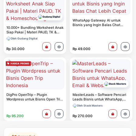
Gudang Digital
WhatsApp Gateway AI untuk
Bisnis yang Ingin Balas Chat
10.000+ Bundling Worksheet Anak
Lebih Cepat
Siap Pakai | Materi PAUD, TK &
Homeschooling
Oleh Gudang Digital
Rp 30.000
Rp 49.000
HARGA PROMO
Stack Masters
DigPro OpenTrip – Plugin
MasterLeads – Software Pencari
Wordpress untuk Bisnis Open Trip
Leads Bisnis untuk WhatsApp,
Indonesia
Email & Website
Oleh Stack Masters
Rp 95.200
Rp 270.000