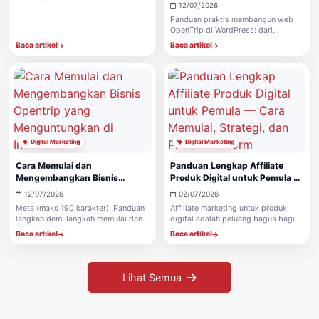
Panduan Langkah demi
12/07/2026
di lapangan, penyebab, dampak jika
Langkah untuk Pemilik UMKM
diabaikan, dan langkah solusi
Panduan praktis membangun web
Wisata
bertahap yang aman serta mudah
OpenTrip di WordPress: dari
diterapkan.
persiapan, instalasi plugin,
Baca artikel
Baca artikel
pengaturan paket & jadwal, hingga
kelola booking, pembayaran, dan
notifikasi WhatsApp.
Digital Marketing
Digital Marketing
Cara Memulai dan
Panduan Lengkap Affiliate
Mengembangkan Bisnis
Produk Digital untuk Pemula —
Opentrip yang
Cara Memulai, Strategi, dan
12/07/2026
02/07/2026
Menguntungkan di Indonesia
Pilihan Platform
Meta (maks 190 karakter): Panduan
Affiliate marketing untuk produk
langkah demi langkah memulai dan
digital adalah peluang bagus bagi
mengembangkan bisnis opentrip di
pemula yang ingin menghasilkan
Baca artikel
Baca artikel
Indonesia, dari riset pasar hingga
pendapatan pasif tanpa perlu stok
pemasaran dan pengelolaan
fisik.
keuangan. Judul: Cara Memula
Lihat Semua