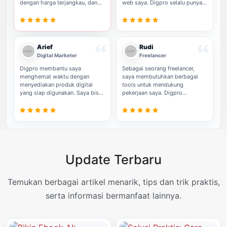
dengan harga terjangkau, dan
web saya. Digpro selalu punya
Digpro memberikan semuanya.
pilihan yang tepat, dan dengan
Proses pembelian yang mudah
lisensi GPL, saya bisa
dan pilihan produk yang
menyesuaikan produk sesuai
lengkap membuat bisnis saya
kebutuhan. Pembayaran
semakin berkembang. Saya
otomatis juga memudahkan
Arief
Rudi
pasti akan terus menggunakan
proses transaksi, sehingga saya
Digital Marketer
Freelancer
Digpro untuk kebutuhan digital
bisa fokus pada pekerjaan saya.
saya.
Digpro membantu saya
Sebagai seorang freelancer,
menghemat waktu dengan
saya membutuhkan berbagai
menyediakan produk digital
tools untuk mendukung
yang siap digunakan. Saya bisa
pekerjaan saya. Digpro
mengedit dan mengubahnya
memberikan produk-produk
sesuai dengan kebutuhan klien,
digital berkualitas yang mudah
dan itu sangat membantu dalam
saya akses dan gunakan. Harga
pekerjaan saya. Layanan yang
yang kompetitif dan transaksi
cepat dan proses pembelian
yang cepat membuat saya
yang mudah menjadikan Digpro
percaya pada Digpro untuk
pilihan utama saya.
setiap pembelian digital saya.
Update Terbaru
Temukan berbagai artikel menarik, tips dan trik praktis,
serta informasi bermanfaat lainnya.