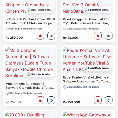
Digital Media Indonesia
Digital Media Indonesia
Software AI Pembuat Video UGC &
Paket Langganan Gemini AI Pro
Affiliate untuk TikTok dan Shopee
12/18 Bulan – Akses Gemini Pro,
– Otomatisasi Konten Promosi
Veo 3 Omni & NanoBanana Resmi
Oleh Digital Media Indonesia
Oleh Digital Media Indonesia
Rp 250.000
Rp 99.000
Digital Media Indonesia
Digital Media Indonesia
Radar Konten Viral AI Lifetime –
Software Riset Konten YouTube
Multi Chrome Automation |
Viral & Analisis Kompetitor
Oleh Digital Media Indonesia
Software Otomatis Buka & Tutup
Banyak Google Chrome Sekaligus
Oleh Digital Media Indonesia
Rp 75.000
Rp 150.000