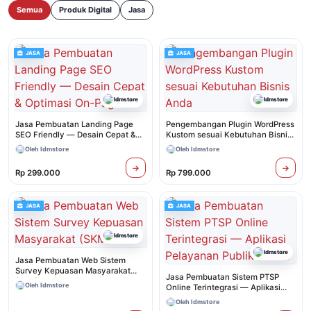
Semua
Produk Digital
Jasa
JASA
JASA
Idmstore
Idmstore
Jasa Pembuatan Landing Page
Pengembangan Plugin WordPress
SEO Friendly — Desain Cepat &
Kustom sesuai Kebutuhan Bisnis
Optimasi On-Page
Anda
Oleh Idmstore
Oleh Idmstore
Rp 299.000
Rp 799.000
JASA
JASA
Idmstore
Idmstore
Jasa Pembuatan Web Sistem
Survey Kepuasan Masyarakat
Jasa Pembuatan Sistem PTSP
(SKM)
Oleh Idmstore
Online Terintegrasi — Aplikasi
Pelayanan Publik Online
Oleh Idmstore