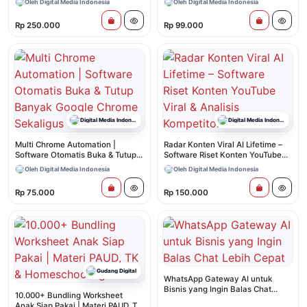
Oleh Digital Media Indonesia
Oleh Digital Media Indonesia
Promosi
Rp 250.000
Rp 99.000
Digital Media Indonesia
Digital Media Indonesia
Multi Chrome Automation |
Radar Konten Viral AI Lifetime –
Software Otomatis Buka & Tutup
Software Riset Konten YouTube
Banyak Google Chrome Sekaligus
Viral & Analisis Kompetitor
Oleh Digital Media Indonesia
Oleh Digital Media Indonesia
Rp 75.000
Rp 150.000
Gudang Digital
WhatsApp Gateway AI untuk
Bisnis yang Ingin Balas Chat
10.000+ Bundling Worksheet
Lebih Cepat
Anak Siap Pakai | Materi PAUD, TK