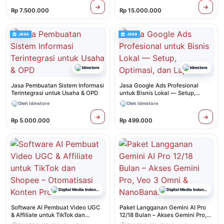
Rp 7.500.000
Rp 15.000.000
JASA
JASA
Idmstore
Idmstore
Jasa Pembuatan Sistem Informasi
Jasa Google Ads Profesional
Terintegrasi untuk Usaha & OPD
untuk Bisnis Lokal — Setup,
Optimasi, dan Laporan
Oleh Idmstore
Oleh Idmstore
Rp 5.000.000
Rp 499.000
Digital Media Indonesia
Digital Media Indonesia
Software AI Pembuat Video UGC
Paket Langganan Gemini AI Pro
& Affiliate untuk TikTok dan
12/18 Bulan – Akses Gemini Pro,
Shopee – Otomatisasi Konten
Veo 3 Omni & NanoBanana Resmi