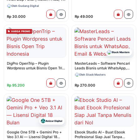
& Homeschooling
Oleh Gudang Digital
Rp 30.000
Rp 49.000
HARGA PROMO
Stack Masters
DigPro OpenTrip – Plugin
MasterLeads – Software Pencari
Wordpress untuk Bisnis Open Trip
Leads Bisnis untuk WhatsApp,
Indonesia
Email & Website
Oleh Stack Masters
Rp 95.200
Rp 270.000
Anizar Digital
Google One 5TB + Gemini Pro +
Ebook Studio AI – Buat Ebook
Veo 3.1 AI — Lisensi Digital 18
Profesional Siap Jual Tanpa